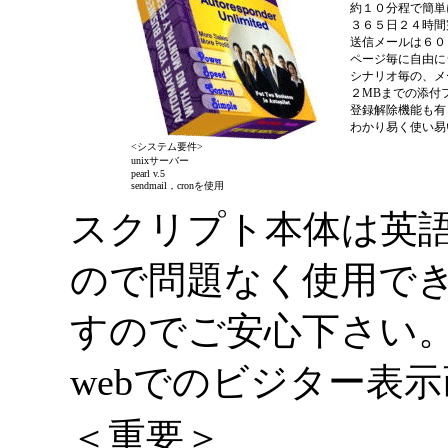
約１０分程で簡単
３６５日２４時間
送信メールは６０
ページ毎に自由に
シナリオ毎の、メ
２MBまでの添付
登録解除機能も有
わかり易く使い易
<システム要件>
unixサーバー
pearl v.5
sendmail，cronを使用
スクリプト本体は英
ので問題なく使用で
すのでご安心下さい
webでのビジター表
＜重要＞