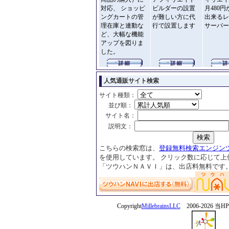
対応、 ショッピ
ビルダーの設置
月480
ングカートの管
が難しい方に代
出来るレ
理在庫と連動な
行で設置します
サーバー
ど、大幅な機能
アップを図りま
した。
人気通販サイト検索
サイト種類：
_＿
並び順：
＿
サイト名：
_＿
説明文：
こちらの検索窓は、
登録無料検索エンジン
を使用しています。 クリック数に応じて上
「ツウハンＮＡＶＩ」は、出店料無料です
Copyright
MillebrainsLLC
2006-
2026 