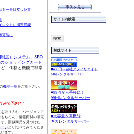
事例を見る
品を一番目立つ位置
サイト内検索
供
イレクトに指定可能
示可能に
姉妹サイト
酬制度）システム
、
SEO
存のショッピングカート
など、価格と機能で非常
■480円～自社アフィリエイト
！
Mbレンタルサーバー
の
機能一覧
をご覧下さい。
■99円から手軽に！
99円レンタルサーバー
てみて下さい！
見を取り入れ、バージョンア
■大容量＆高機能
はもちろん、情報商材の販売
ギガレンタルサーバー
ます。類似商品を見つけた
ページ
より比べてみてくださ
思います。