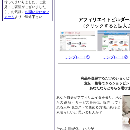
行ってまいりました。ご意
見・ご要望がございました
ら、お気軽に
お問い合わせフ
ォーム
よりご連絡下さい。
アフィリエイトビルダー
（クリックすると拡大
テンプレート①
テンプレート②
商品を登録するだけのショッピ
宣伝・集客できるショッピン
あなたならどちらを選び
あなた自身がアフィリエイタを募り、あな
たの 商品・ サービスを宣伝、販売 してく
れる人を 低コストで集める方法があれば
素晴らしいと 思いませんか？
それを具現化したのが