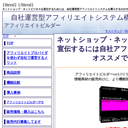
{literal}
{/literal}
ネットショップ・ネットビジネスを宣伝するためには、自社運営型アフィリエイトシステムを導入するのが
自社運営型アフィリエイトシステム
アフィリエイトビルダー
サイトマップ
|
法
TOP
＞
ネットショップ・ネッ
TOP
宣伝するには自社アフ
アフィリエイトプロバイダ
オススメで
を使わず自社で運営するメ
リット
商品説明
アフィリエイトビルダーver3.3
情報商材の販売向けに、より機能
機能比較
導入事例
アフィリエイトビルダーデモ
販売価格・購入はこちら
販売代行募集してます