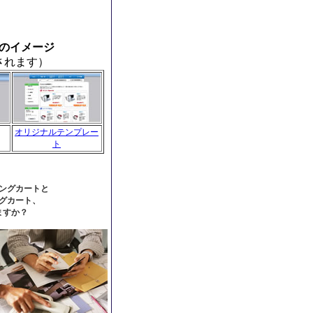
のイメージ
されます）
オリジナルテンプレー
ト
ングカートと
グカート、
ますか？