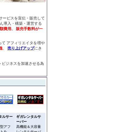
サービスを宣伝・販売して
たん導入・構築・運営する
額費用、 販売手数料が一
て アフィリエイタを増や
進
、
売り上げアップ
にき
トビジネスを加速させる為
タルサー
ギガレンタルサ
ーバー
型アフ
高機能＆大容量
トを、
レンタルサーバ