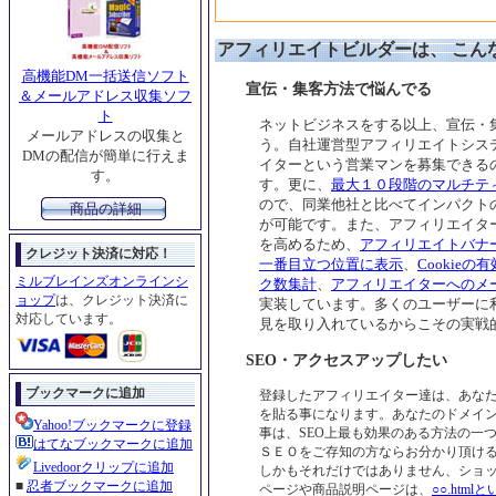
アフィリエイトビルダーは、 こん
高機能DM一括送信ソフト
宣伝・集客方法で悩んでる
＆メールアドレス収集ソフ
ト
ネットビジネスをする以上、宣伝・
メールアドレスの収集と
う。自社運営型アフィリエイトシス
DMの配信が簡単に行えま
イターという営業マンを募集できる
す。
す。更に、
最大１０段階のマルチテ
ので、同業他社と比べてインパクト
商品の詳細
が可能です。また、アフィリエイタ
を高めるため、
アフィリエイトバナ
クレジット決済に対応！
一番目立つ位置に表示
、
Cookieの
ミルブレインズオンラインシ
ク数集計
、
アフィリエイターへのメ
ョップ
は、クレジット決済に
実装しています。多くのユーザーに
対応しています。
見を取り入れているからこその実戦
SEO・アクセスアップしたい
ブックマークに追加
登録したアフィリエイター達は、あな
を貼る事になります。あなたのドメイ
Yahoo!ブックマークに登録
事は、SEO上最も効果のある方法の一
はてなブックマークに追加
ＳＥＯをご存知の方ならお分かり頂け
Livedoorクリップに追加
しかもそれだけではありません、ショッ
■
忍者ブックマークに追加
ページや商品説明ページは、
○○.htm