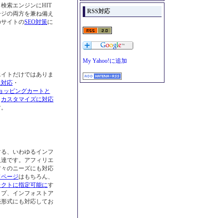
検索エンジンにHIT
RSS対応
ージの両方を兼ね備え
のサイトの
SEO対策
に
エイトだけではありま
に対応
・
ョッピングカートと
・
カスタマイズに対応
す。
する、いわゆるインフ
人達です。アフィリエ
方々のニーズにも対応
ドページ
はもちろん、
レクトに指定可能に
す
ップ、インフォストア
売形式にも対応してお