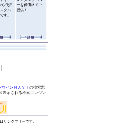
円から使用
ーを低価格でご
ンタル
提供！
です。
ツウハンＮＡＶＩ
の検索窓
位表示される検索エンジン
。
当HPはリンクフリーです。