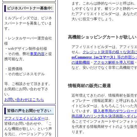
ます。これらは静的なページと呼ばれ、
ビジネスパートナー募集中!
しやすくなります。被リンクと静的ペ
たアフィリエイトビルダーは、あなた
ミルブレインズでは、ビジネ
大いに役立つ事でしょう。
スパートナーを募集していま
す。
高機能ショッピングカートが欲しい
・レンタルサーバー運営会社
様
アフィリエイトビルダーは、アフィリ
・webデザイン制作会社様
せん。
クレジット決済等の様々な決済
・その他、弊社
事業内容
と提
osCommerce（osコマース）
等の外部シ
携可能な方。
の連動機能
・
アクセス解析を導入可能
など、安いだけでなく非常に高機能で
・提携価格
・その他ビジネスモデル
等、ご相談させて頂きます。
情報商材の販売に最適
お気軽にお問い合わせ下さ
い。
近年増えてきたのが、情報商材を販売
お問い合わせはこちら
ォプレナー（情報起業家）と呼ばれる
イトビルダーは、もちろんこういった
皆様の声をお聞かせ下さい
しています。
購入者専用のダウンロー
商品購入のリンク先を決済画面へダイ
アフィリエイトビルダー
は、
ることでインフォカートやインフォト
皆様のお問い合わせや、「こ
を代表する情報商材サイトのような販
んな機能が欲しい」という声
ります。
を元に、バージョンアップを