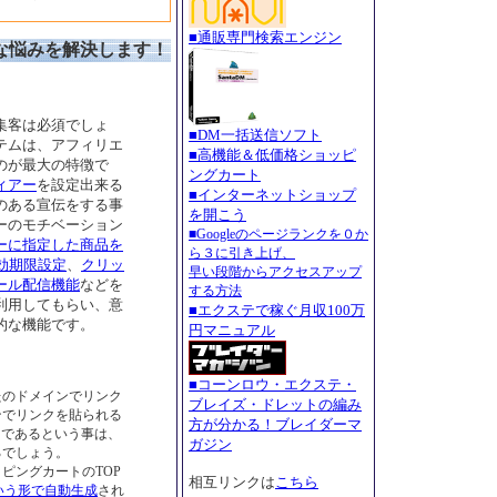
■通販専門検索エンジン
な悩みを解決します！
集客は必須でしょ
■DM一括送信ソフト
テムは、アフィリエ
■高機能＆低価格ショッピ
のが最大の特徴で
ングカート
ィアー
を設定出来る
■インターネットショップ
のある宣伝をする事
を開こう
ーのモチベーション
■Googleのページランクを０か
ーに指定した商品を
ら３に引き上げ、
有効期限設定
、
クリッ
早い段階からアクセスアップ
ール配信機能
などを
する方法
利用してもらい、意
■エクステで稼ぐ月収100万
的な機能です。
円マニュアル
■コーンロウ・エクステ・
たのドメインでリンク
ブレイズ・ドレットの編み
ンでリンクを貼られる
方が分かる！ブレイダーマ
つであるという事は、
ガジン
るでしょう。
ピングカートのTOP
相互リンクは
こちら
lという形で自動生成
され