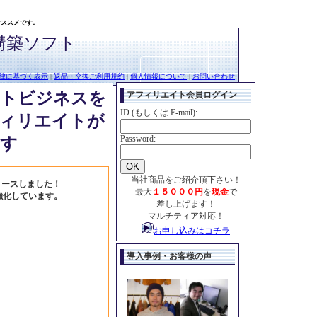
オススメです。
構築ソフト
律に基づく表示
|
返品・交換ご利用規約
|
個人情報について
|
お問い合わせ
トビジネスを
アフィリエイト会員ログイン
ID (もしくは E-mail):
ィリエイトが
Password:
す
当社商品をご紹介頂下さい！
リリースしました！
最大
１５０００円
を
現金
で
強化しています。
差し上げます！
マルチティア対応！
お申し込みはコチラ
導入事例・お客様の声