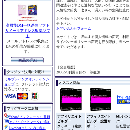
理的、組織的、物理的、人的、技術的施策を講
関連法令に準じた適切な取扱いを行うことで個
人情報の紛失、改ざん、漏えい等の危険防止に
お客様からお預かりした個人情報の訂正・削除
せ下さい。
高機能DM一括送信ソフト
お問い合わせフォーム
＆メールアドレス収集ソフ
ト
当サイトでは、収集する個人情報の変更、利用
メールアドレスの収集と
ライバシーポリシーの変更を行う際は、当ペー
DMの配信が簡単に行えま
せていただきます。
す。
商品の詳細
【変更履歴】
クレジット決済に対応！
2006/5/8利用目的の一部追加
ミルブレインズオンラインシ
オススメ商品
ョップ
は、クレジット決済に
対応しています。
ブックマークに追加
アフィリエイト
アフィリエイト
MBレン
Yahoo!ブックマークに登録
ビルダー
ビルダー設置サ
バー
はてなブックマークに追加
クッキー（複数
ポート
自社運営
Livedoorクリップに追加