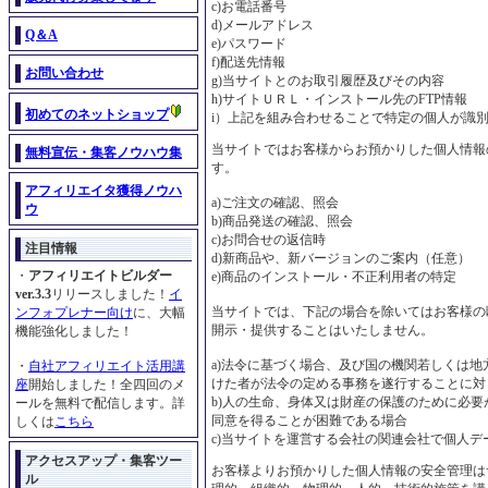
c)お電話番号
d)メールアドレス
Q＆A
e)パスワード
f)配送先情報
お問い合わせ
g)当サイトとのお取引履歴及びその内容
h)サイトＵＲＬ・インストール先のFTP情報
初めてのネットショップ
i）上記を組み合わせることで特定の個人が識
当サイトではお客様からお預かりした個人情報
無料宣伝・集客ノウハウ集
す。
アフィリエイタ獲得ノウハ
a)ご注文の確認、照会
ウ
b)商品発送の確認、照会
c)お問合せの返信時
注目情報
d)新商品や、新バージョンのご案内（任意）
・
アフィリエイトビルダー
e)商品のインストール・不正利用者の特定
ver.3.3
リリースしました！
イ
当サイトでは、下記の場合を除いてはお客様の
ンフォプレナー向け
に、大幅
開示・提供することはいたしません。
機能強化しました！
a)法令に基づく場合、及び国の機関若しくは
・
自社アフィリエイト活用講
けた者が法令の定める事務を遂行することに対
座
開始しました！全四回のメ
b)人の生命、身体又は財産の保護のために必
ールを無料で配信します。詳
同意を得ることが困難である場合
しくは
こちら
c)当サイトを運営する会社の関連会社で個人デ
アクセスアップ・集客ツー
お客様よりお預かりした個人情報の安全管理は
ル