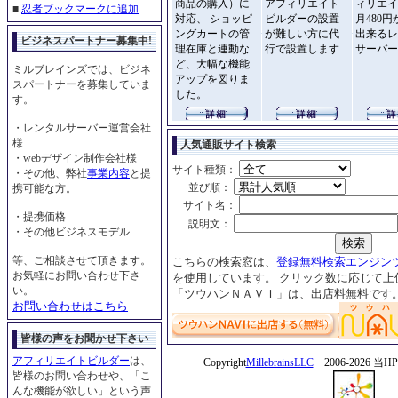
商品の購入）に
アフィリエイト
ィリエイ
■
忍者ブックマークに追加
対応、 ショッピ
ビルダーの設置
月480
ングカートの管
が難しい方に代
出来るレ
ビジネスパートナー募集中!
理在庫と連動な
行で設置します
サーバー
ど、大幅な機能
ミルブレインズでは、ビジネ
アップを図りま
スパートナーを募集していま
した。
す。
・レンタルサーバー運営会社
様
人気通販サイト検索
・webデザイン制作会社様
サイト種類：
・その他、弊社
事業内容
と提
_＿
並び順：
携可能な方。
＿
サイト名：
・提携価格
_＿
説明文：
・その他ビジネスモデル
等、ご相談させて頂きます。
こちらの検索窓は、
登録無料検索エンジン
お気軽にお問い合わせ下さ
を使用しています。 クリック数に応じて上
い。
「ツウハンＮＡＶＩ」は、出店料無料です
お問い合わせはこちら
皆様の声をお聞かせ下さい
アフィリエイトビルダー
は、
Copyright
MillebrainsLLC
2006-
2026 
皆様のお問い合わせや、「こ
んな機能が欲しい」という声