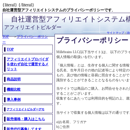
{literal}
{/literal}
自社運営型アフィリエイトシステムのプライバシーポリシーです
。
自社運営型アフィリエイトシステム
アフィリエイトビルダー
サイトマップ
|
法
TOP
プライバシーポリシ
＞
プライバシーポリシー
ー
TOP
Millebrains LLC(以下当サイト)は、 以下
個人情報の取扱いを行います。
アフィリエイトプロバイダ
を使わず自社で運営するメ
「個人情報」とは、生存する個人に関する情報
リット
る氏名、生年月日その他の記述等により特定の
もの、及び他の情報と容易に照合することがで
商品説明
識別することができることとなるものをいいま
当サイトでは商品のご購入、お問合せをされた
機能比較
することがございます。
収集するにあたっては利用目的を明記の上、適
導入事例
す。
アフィリエイトビルダーデモ
当サイトで収集する個人情報は以下の通りです
販売価格・購入はこちら
a)お名前、フリガナ
b)ご住所
販売代行募集してます